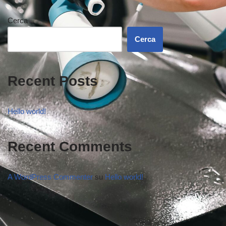
Cerca
Cerca
Recent Posts
Hello world!
Recent Comments
A WordPress Commenter
su
Hello world!