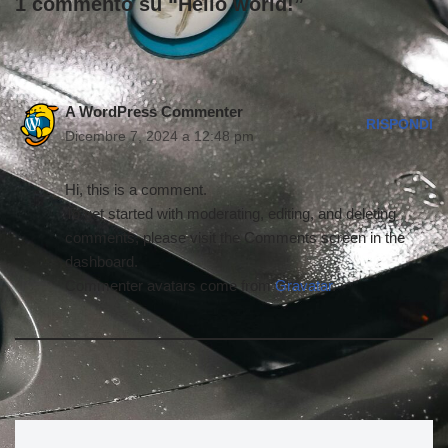
1 commento su “Hello world!”
A WordPress Commenter
RISPONDI
Dicembre 7, 2024 a 12:48 pm
Hi, this is a comment.
To get started with moderating, editing, and deleting
comments, please visit the Comments screen in the
dashboard.
Commenter avatars come from
Gravatar
.